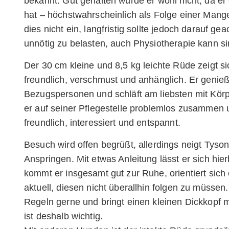
bekannt. Gut gehalten wurde er wohl nicht, da er
hat – höchstwahrscheinlich als Folge einer Mange
dies nicht ein, langfristig sollte jedoch darauf g
unnötig zu belasten, auch Physiotherapie kann sin
Der 30 cm kleine und 8,5 kg leichte Rüde zeigt si
freundlich, verschmust und anhänglich. Er genie
Bezugspersonen und schläft am liebsten mit Körp
er auf seiner Pflegestelle problemlos zusammen 
freundlich, interessiert und entspannt.
Besuch wird offen begrüßt, allerdings neigt Tyso
Anspringen. Mit etwas Anleitung lässt er sich hie
kommt er insgesamt gut zur Ruhe, orientiert sic
aktuell, diesen nicht überallhin folgen zu müssen.
Regeln gerne und bringt einen kleinen Dickkopf m
ist deshalb wichtig.