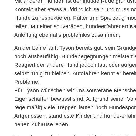
Mit anderen Hunden ist der intakte Rüde grundsätz
Kontakt aber etwas aufdringlich sein und muss n
Hunde zu respektieren. Futter und Spielzeug mö
teilen. Mit einer souveränen, hundeerfahrenen Ka
Anleitung ebenfalls problemlos zusammen.
An der Leine läuft Tyson bereits gut, sein Grund
noch ausbaufähig. Hundebegegnungen meistert er
Reagiert der andere Hund jedoch laut oder aufger
selbst ruhig zu bleiben. Autofahren kennt er bere
Probleme.
Für Tyson wünschen wir uns souveräne Menschen,
Eigenschaften bewusst sind. Aufgrund seiner Vor
regelmäßig viele Treppen laufen noch Hundespo
Artgenossen, standfeste Kinder und hunde-erfah
neuen Zuhause leben.