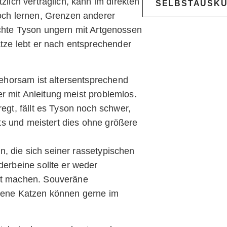
lich verträglich, kann im direkten
SELBSTAUSK
och lernen, Grenzen anderer
chte Tyson ungern mit Artgenossen
tze lebt er nach entsprechender
gehorsam ist altersentsprechend
 mit Anleitung meist problemlos.
egt, fällt es Tyson noch schwer,
its und meistert dies ohne größere
 die sich seiner rassetypischen
derbeine sollte er weder
rt machen. Souveräne
rene Katzen können gerne im